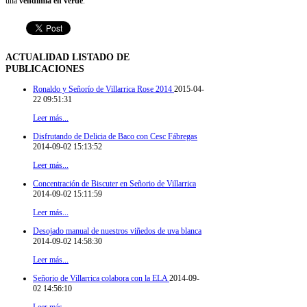
una
vendimia en verde
.
ACTUALIDAD
LISTADO DE
PUBLICACIONES
Ronaldo y Señorío de Villarrica Rose 2014
2015-04-
22 09:51:31
Leer más...
Disfrutando de Delicia de Baco con Cesc Fábregas
2014-09-02 15:13:52
Leer más...
Concentración de Biscuter en Señorio de Villarrica
2014-09-02 15:11:59
Leer más...
Desojado manual de nuestros viñedos de uva blanca
2014-09-02 14:58:30
Leer más...
Señorio de Villarrica colabora con la ELA
2014-09-
02 14:56:10