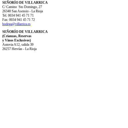
SEÑORÍO DE VILLARRICA
C/ Camino Sto Domingo, 27
26340 San Asensio - La Rioja
Tel. 0034 941 45 71 71
Fax: 0034 941 45 71 72
bodega@villarrica.es
SEÑORÍO DE VILLARRICA
(Crianzas, Reservas
y Vinos Exclusivos)
Autovia A12, salida 39
26257 Hervías - La Rioja