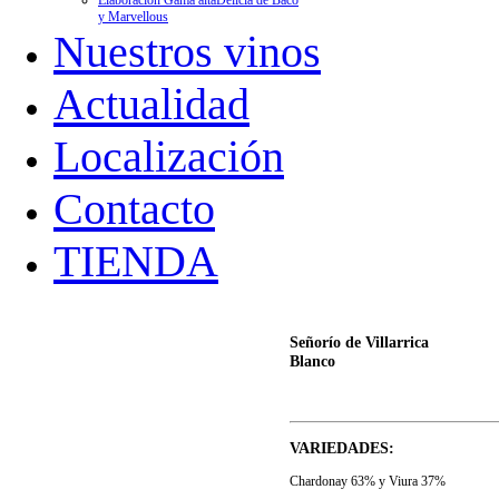
Elaboración Gama alta
Delicia de Baco
y Marvellous
Nuestros vinos
Actualidad
Localización
Contacto
TIENDA
Señorío de Villarrica
Blanco
VARIEDADES:
Chardonay 63% y Viura 37%